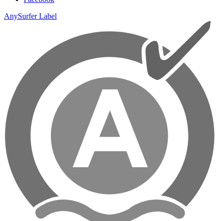
AnySurfer Label