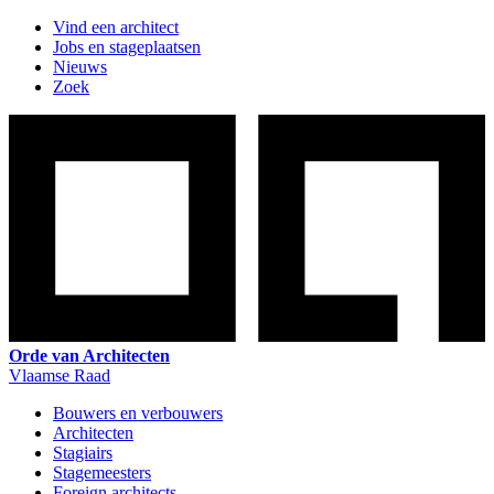
Vind een architect
Jobs en stageplaatsen
Nieuws
Zoek
Orde van Architecten
Vlaamse Raad
Bouwers en verbouwers
Architecten
Stagiairs
Stagemeesters
Foreign architects